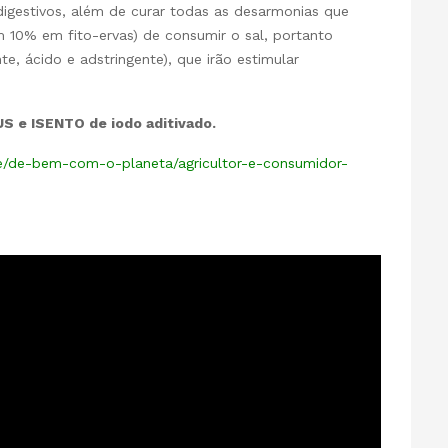
digestivos, além de curar todas as desarmonias que
 10% em fito-ervas) de consumir o sal, portanto
 ácido e adstringente), que irão estimular
S e ISENTO de iodo aditivado.
e/de-bem-com-o-planeta/agricultor-e-consumidor-