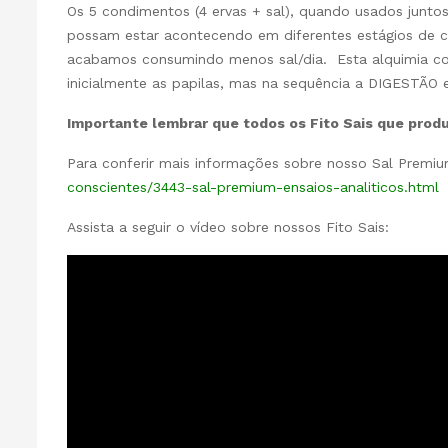
Os 5 condimentos (4 ervas + sal), quando usados junto
possam estar acontecendo em diferentes estágios de c
acabamos consumindo menos sal/dia. Esta alquimia cont
inicialmente as papilas, mas na sequência a DIGESTÃO 
Importante lembrar que todos os Fito Sais que prod
Para conferir mais informações sobre nosso Sal Premiu
conscientes/3443-sal-premium-ensaios-analiticos.html
Assista a seguir o vídeo sobre nossos Fito Sais: