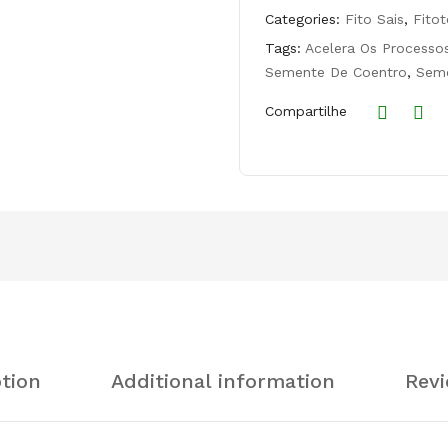
Magnésio
Categories:
Fito Sais
,
Fitot
PLUS
Tags:
Acelera Os Processos
quantity
Semente De Coentro
,
Seme
Compartilhe
tion
Additional information
Revi