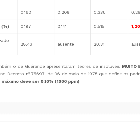
0,160
0,208
0,336
0,2
 (%)
0,187
0,141
0,515
1,2
ivado
28,43
ausente
20,31
aus
ambém o de Guérande apresentaram teores de insolúveis
MUITO 
o no Decreto nº 75697, de 06 de maio de 1975 que define os pad
s máximo deve ser 0,10% (1000 ppm)
.