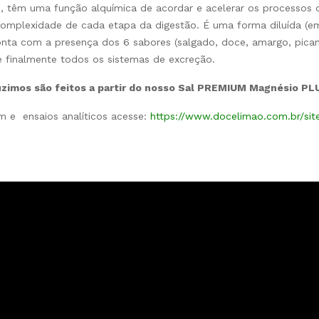
s, têm uma função alquímica de acordar e acelerar os processos 
omplexidade de cada etapa da digestão. É uma forma diluída (em
a com a presença dos 6 sabores (salgado, doce, amargo, picante,
e finalmente todos os sistemas de excreção.
uzimos são feitos a partir do nosso Sal PREMIUM Magnésio PLU
m e ensaios analíticos acesse:
https://www.docelimao.com.br/sit