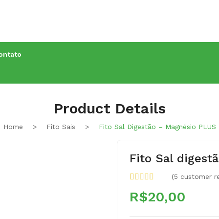
Conheça os
Nossos Cursos
ontato
Product Details
Home
>
Fito Sais
>
Fito Sal Digestão – Magnésio PLUS
Fito Sal diges
(
5
customer re
R$
20,00