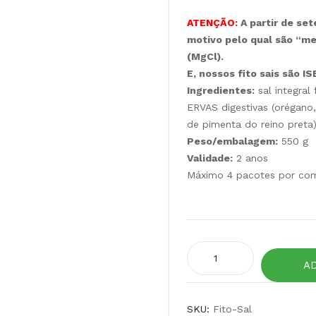
ATENÇÃO:
A partir de set
motivo pelo qual são “m
(MgCl).
E,
nossos fito sais são I
Ingredientes:
sal integral
ERVAS digestivas (orégan
de pimenta do reino preta
Peso/embalagem:
550 g
Validade:
2 anos
Máximo 4 pacotes por co
Fito
A
Sal
digestão
-
SKU:
Fito-Sal