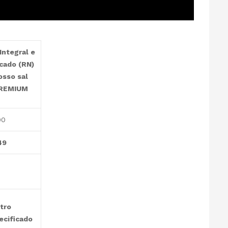
Integral e
cado (RN)
osso sal
REMIUM
00
49
tro
ecificado