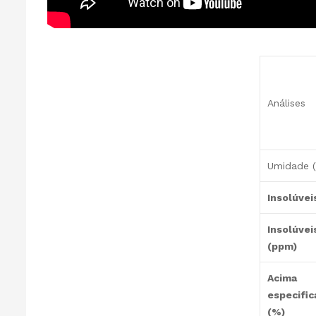
Análises
Umidade 
Insolúvei
Insolúvei
(ppm)
Acima
especific
(%)