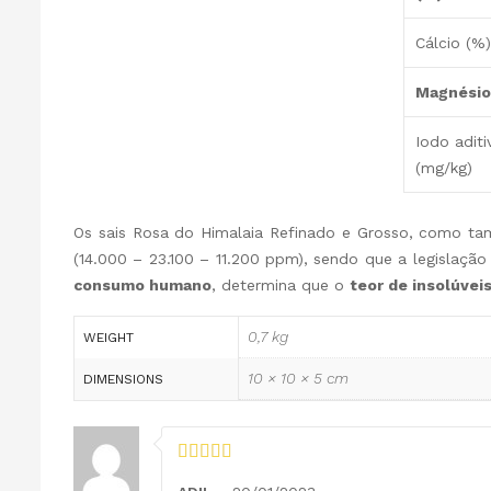
Cálcio (%)
Magnésio
Iodo adit
(mg/kg)
Os sais Rosa do Himalaia Refinado e Grosso, como t
(14.000 – 23.100 – 11.200 ppm), sendo que a legislaçã
consumo humano
, determina que o
teor de insolúvei
0,7 kg
WEIGHT
10 × 10 × 5 cm
DIMENSIONS