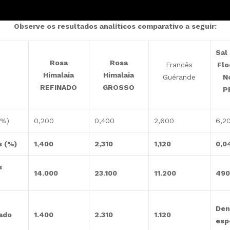
Observe os resultados analíticos comparativo a seguir:
Sal 
Rosa
Rosa
Francês
Flo
Himalaia
Himalaia
Guérande
N
REFINADO
GROSSO
P
(%)
0,200
0,400
2,600
6,2
s (%)
1,400
2,310
1,120
0,0
s
14.000
23.100
11.200
490
Den
ado
1.400
2.310
1.120
esp