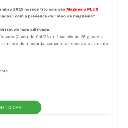
embro 2025 nossos fito sais são
Magnésio PLUS
,
elados” com a presença de “óleo de magnésio”
SENTOS de iodo aditivado.
 flocado (Costa do Sol/RN) + 2 sachês de 25 g com 4
o, semente de mostarda, semente de coentro e semente
)
mpra
DD TO CART