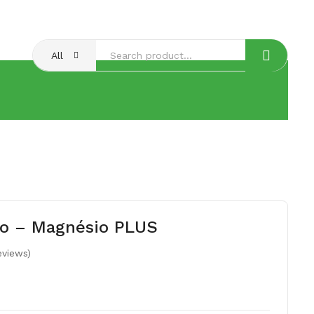
Aqui
All
tão – Magnésio PLUS
views)