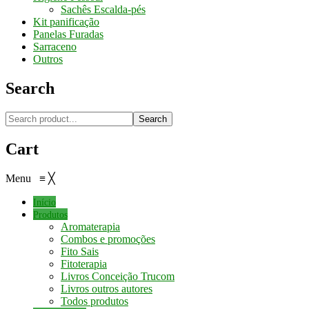
Sachês Escalda-pés
Kit panificação
Panelas Furadas
Sarraceno
Outros
Search
Search
Cart
Menu
≡
╳
Início
Produtos
Aromaterapia
Combos e promoções
Fito Sais
Fitoterapia
Livros Conceição Trucom
Livros outros autores
Todos produtos