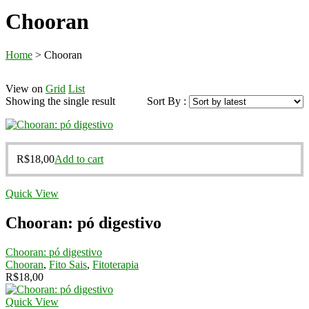
Chooran
Home
>
Chooran
View on
Grid
List
Showing the single result
Sort By :
R$
18,00
Add to cart
Quick View
Chooran: pó digestivo
Chooran: pó digestivo
Chooran
,
Fito Sais
,
Fitoterapia
R$
18,00
Quick View