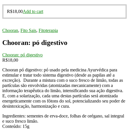
R$
18,00
Add to cart
Chooran
,
Fito Sais
,
Fitoterapia
Chooran: pó digestivo
Chooran: pó digestivo
R$
18,00
Chooran pó digestivo: pó usado pela medicina Ayurvédica para
estimular e tratar todo sistema digestivo (desde as papilas até a
excreção). Durante a mistura com o suco fresco de limão, todas as
partículas são envolvidas (atomizadas mecanicamente) com a
informação terapêutica do limão, intensificando sua ação digestiva.
E, com a solarização, cada uma destas partículas será atomizada
energeticamente com os fótons do sol, potencializando seu poder de
desintoxicação, harmonização e cura.
Ingredientes: sementes de erva-doce, folhas de orégano, sal integral
e suco fresco limão.
Conteúdo: 15g