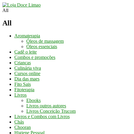
Conheça os
Nossos Cursos
Aqui
All
All
Aromaterapia
Óleos de massagem
Óleos essenciais
Cadê o leite
Combos e promoções
Crianças
Culinária viva
Cursos online
Dia das maes
Fito Sais
Fitoterapia
Livros
Ebooks
Livros outros autores
Livros Conceição Trucom
Livros e Combos com Livros
Chás
Chooran
Higiene Pessoal