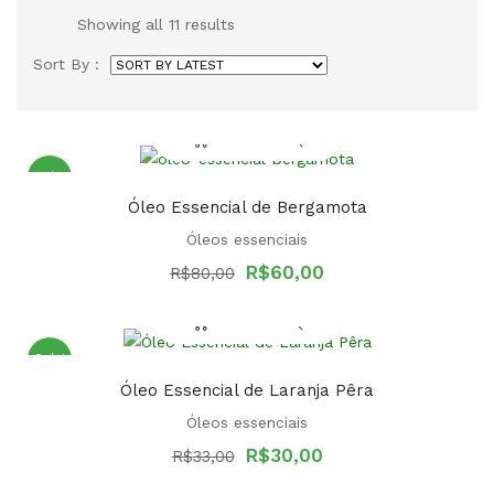
Sorted
Showing all 11 results
by
latest
Sort By :
Sale!
Óleo Essencial de Bergamota
Óleos essenciais
Original
Current
R$
60,00
R$
80,00
price
price
was:
is:
R$80,00.
R$60,00.
Sale!
Óleo Essencial de Laranja Pêra
Óleos essenciais
Original
Current
R$
30,00
R$
33,00
price
price
was:
is: