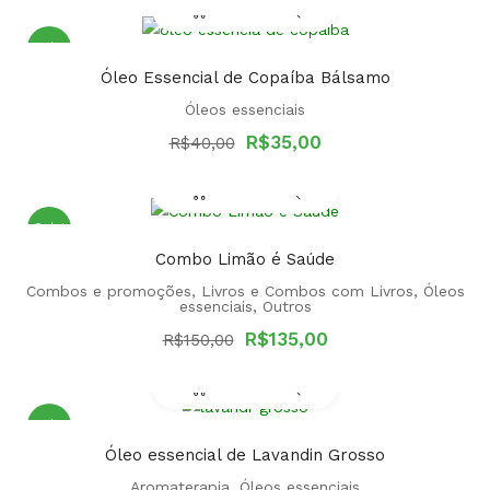
R$33,00.
R$30,00.
Sale!
Óleo Essencial de Copaíba Bálsamo
Óleos essenciais
Original
Current
R$
35,00
R$
40,00
price
price
was:
is:
R$40,00.
R$35,00.
Sale!
Combo Limão é Saúde
Combos e promoções
,
Livros e Combos com Livros
,
Óleos
essenciais
,
Outros
Original
Current
R$
135,00
R$
150,00
price
price
was:
is:
R$150,00.
R$135,00.
Sale!
Óleo essencial de Lavandin Grosso
Aromaterapia
,
Óleos essenciais