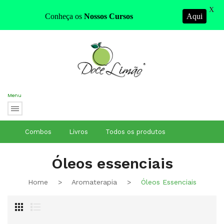
X
Conheça os
Nossos Cursos
Aqui
Menu
Combos
Livros
Todos os produtos
Óleos essenciais
Home
>
Aromaterapia
>
Óleos Essenciais