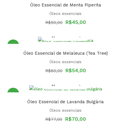
Óleo Essencial de Menta Piperita
Óleos essenciais
Original
Current
R$
45,00
R$
50,00
price
price
was:
is:
R$50,00.
R$45,00.
Sale!
Óleo Essencial de Melaleuca (Tea Tree)
Óleos essenciais
Original
Current
R$
54,00
R$
60,00
price
price
was:
is:
R$60,00.
R$54,00.
Sale!
Óleo Essencial de Lavanda Bulgária
Óleos essenciais
Original
Current
R$
70,00
R$
77,00
price
price
was:
is: