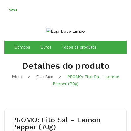
Conheça os
Nossos Cursos
Aqui
Menu
Combos
Livros
Todos os produtos
Detalhes do produto
Início
>
Fito Sais
>
PROMO: Fito Sal – Lemon
Pepper (70g)
PROMO: Fito Sal – Lemon
Pepper (70g)