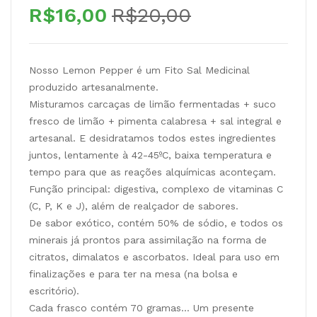
O
O
R$
16,00
R$
20,00
preço
preço
original
atual
era:
é:
Nosso Lemon Pepper é um Fito Sal Medicinal
produzido artesanalmente.
R$20,00.
R$16,00.
Misturamos carcaças de limão fermentadas + suco
fresco de limão + pimenta calabresa + sal integral e
artesanal. E desidratamos todos estes ingredientes
juntos, lentamente à 42-45ºC, baixa temperatura e
tempo para que as reações alquímicas aconteçam.
Função principal: digestiva, complexo de vitaminas C
(C, P, K e J), além de realçador de sabores.
De sabor exótico, contém 50% de sódio, e todos os
minerais já prontos para assimilação na forma de
citratos, dimalatos e ascorbatos. Ideal para uso em
finalizações e para ter na mesa (na bolsa e
escritório).
Cada frasco contém 70 gramas… Um presente