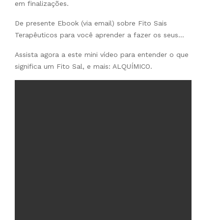
em finalizações.
De presente Ebook (via email) sobre Fito Sais
Terapêuticos para você aprender a fazer os seus…
Assista agora a este mini vídeo para entender o que
significa um Fito Sal, e mais: ALQUÍMICO.