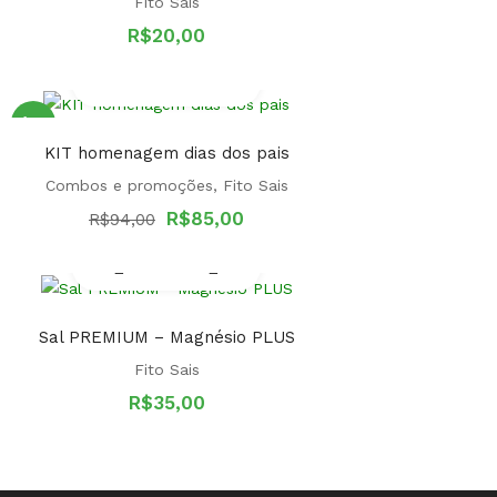
Fito Sais
R$
20,00
Oferta!
KIT homenagem dias dos pais
Combos e promoções
,
Fito Sais
O
O
R$
85,00
R$
94,00
preço
preço
original
atual
era:
é:
R$94,00.
R$85,00.
Sal PREMIUM – Magnésio PLUS
Fito Sais
R$
35,00