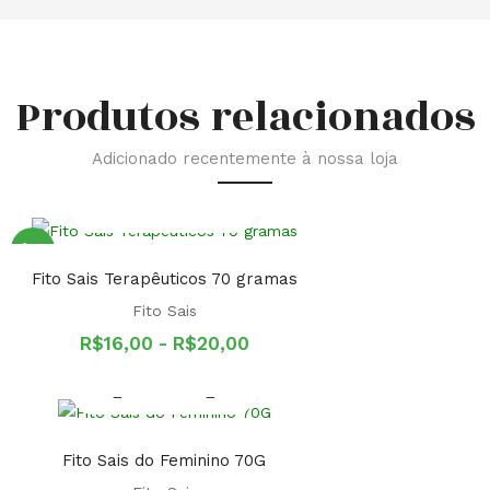
Produtos relacionados
Adicionado recentemente à nossa loja
Oferta!
Fito Sais Terapêuticos 70 gramas
Fito Sais
Faixa
R$
16,00
-
R$
20,00
de
preço:
R$16,00
a
R$20,00
Fito Sais do Feminino 70G