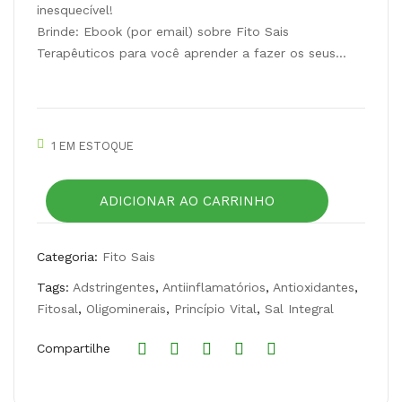
inesquecível!
Brinde: Ebook (por email) sobre Fito Sais
Terapêuticos para você aprender a fazer os seus…
1 EM ESTOQUE
PROMO:
ADICIONAR AO CARRINHO
Fito
Sal
-
Categoria:
Fito Sais
Lemon
Tags:
Adstringentes
,
Antiinflamatórios
,
Antioxidantes
,
Pepper
Fitosal
,
Oligominerais
,
Princípio Vital
,
Sal Integral
(70g)
quantidade
Compartilhe