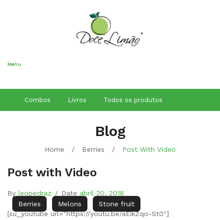
Conheça os
Nossos Cursos
Aqui
Menu
Combos
Livros
Todos os produtos
Blog
Home
/
Berries
/
Post With Video
Post with Video
By
leopedraz
/
Date
abril 20, 2018
Berries
Melons
Stone fruit
[su_youtube url="https://youtu.be/aEikZqo-St0"]