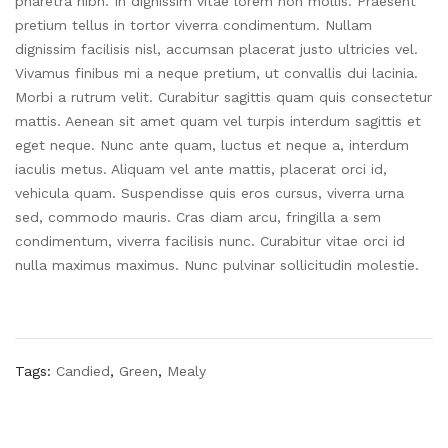
pharetra nibh. In dignissim vitae lorem non mollis. Praesent
pretium tellus in tortor viverra condimentum. Nullam
dignissim facilisis nisl, accumsan placerat justo ultricies vel.
Vivamus finibus mi a neque pretium, ut convallis dui lacinia.
Morbi a rutrum velit. Curabitur sagittis quam quis consectetur
mattis. Aenean sit amet quam vel turpis interdum sagittis et
eget neque. Nunc ante quam, luctus et neque a, interdum
iaculis metus. Aliquam vel ante mattis, placerat orci id,
vehicula quam. Suspendisse quis eros cursus, viverra urna
sed, commodo mauris. Cras diam arcu, fringilla a sem
condimentum, viverra facilisis nunc. Curabitur vitae orci id
nulla maximus maximus. Nunc pulvinar sollicitudin molestie.
Tags:
Candied
,
Green
,
Mealy