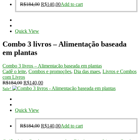
Original
Current
R$
184,00
R$
140,00
Add to cart
price
price
was:
is:
R$184,00.
R$140,00.
Quick View
Combo 3 livros – Alimentação baseada
em plantas
Combo 3 livros – Alimentação baseada em plantas
Cadê o leite
,
Combos e promoções
,
Dia das maes
,
Livros e Combos
com Livros
Original
Current
R$
184,00
R$
140,00
price
price
Sale!
was:
is:
R$184,00.
R$140,00.
Quick View
Original
Current
R$
184,00
R$
140,00
Add to cart
price
price
was:
is: