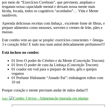
por meio de “Exercícios Cerebrais”, que previnem, ampliam e
resgatam nossa capacidade mental e deixam nossa mente mais
lúcida, focada, todos os cognitivos “acordados”… Vida e Mente
saudáveis.
Aprenda deliciosas receitas com linhaça , excelente fonte de fibras, e
prepare alimentos como mousses, sorvetes e cremes de leite, pães e
massas.
Este combo vem ao que se propõe: exercícios conscientes + ômega-
3 e coração feliz! E tudo isso num astral delicadamente perfumoso!!!
Está incluso no combo:
01 livro O poder do Cérebro e da Mente (Conceição Trucom)
01 livro O poder de cura da Linhaça (Conceição Trucom)
01 coador em voil para o preparo de leites, géis e queijos
veganos
01 Perfume Hidratante “Amado Pai”: embalagem rollon com
10 ml
Porque coração e mente precisam andar de mãos dadas!!!
Sale!