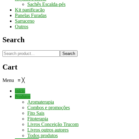
Sachês Escalda-pés
Kit panificação
Panelas Furadas
Sarraceno
Outros
Search
Search
Cart
Menu
≡
╳
Início
Produtos
Aromaterapia
Combos e promoções
Fito Sais
Fitoterapia
Livros Conceição Trucom
Livros outros autores
Todos produtos