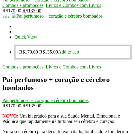
Combos e promoções
,
Livros e Combos com Livros
Original
Current
R$
170,00
R$
135,00
price
price
Sale!
was:
is:
R$170,00.
R$135,00.
Quick View
Original
Current
R$
170,00
R$
135,00
Add to cart
price
price
was:
is:
Combos e promoções
,
Livros e Combos com Livros
R$170,00.
R$135,00.
Pai perfumoso + coração e cérebro
bombados
Pai perfumoso + coração e cérebro bombados
Original
Current
R$
170,00
R$
135,00
price
price
NOVO:
Um kit prático para a sua Saúde Mental, Emocional e
was:
is:
Psíquica que rapidamente irá turbinar seu cérebro e coração.
R$170,00.
R$135,00.
Nutra seu cérebro para deixá-lo exercitado, tonificado e fortalecido