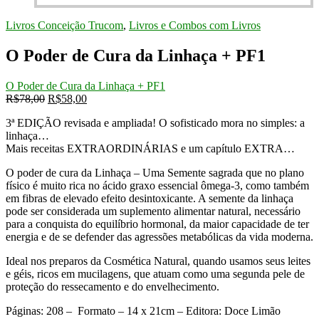
price
price
was:
is:
Livros Conceição Trucom
,
Livros e Combos com Livros
R$78,00.
R$58,00.
O Poder de Cura da Linhaça + PF1
O Poder de Cura da Linhaça + PF1
Original
Current
R$
78,00
R$
58,00
price
price
3ª EDIÇÃO revisada e ampliada! O sofisticado mora no simples: a
was:
is:
linhaça…
R$78,00.
R$58,00.
Mais receitas EXTRAORDINÁRIAS e um capítulo EXTRA…
O poder de cura da Linhaça – Uma Semente sagrada que no plano
físico é muito rica no ácido graxo essencial ômega-3, como também
em fibras de elevado efeito desintoxicante. A semente da linhaça
pode ser considerada um suplemento alimentar natural, necessário
para a conquista do equilíbrio hormonal, da maior capacidade de ter
energia e de se defender das agressões metabólicas da vida moderna.
Ideal nos preparos da Cosmética Natural, quando usamos seus leites
e géis, ricos em mucilagens, que atuam como uma segunda pele de
proteção do ressecamento e do envelhecimento.
Páginas: 208 – Formato – 14 x 21cm – Editora: Doce Limão