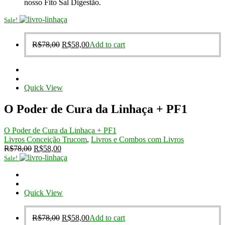
nosso Fito Sal Digestão.
Sale!
Original
Current
R$
78,00
R$
58,00
Add to cart
price
price
was:
is:
R$78,00.
R$58,00.
Quick View
O Poder de Cura da Linhaça + PF1
O Poder de Cura da Linhaça + PF1
Livros Conceição Trucom
,
Livros e Combos com Livros
Original
Current
R$
78,00
R$
58,00
price
price
Sale!
was:
is:
R$78,00.
R$58,00.
Quick View
Original
Current
R$
78,00
R$
58,00
Add to cart