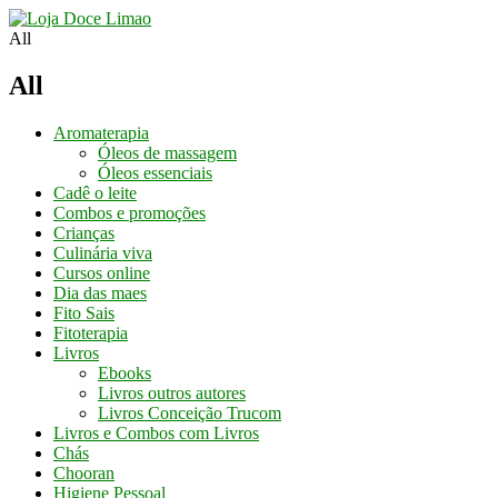
Conheça os
Nossos Cursos
Aqui
All
All
Aromaterapia
Óleos de massagem
Óleos essenciais
Cadê o leite
Combos e promoções
Crianças
Culinária viva
Cursos online
Dia das maes
Fito Sais
Fitoterapia
Livros
Ebooks
Livros outros autores
Livros Conceição Trucom
Livros e Combos com Livros
Chás
Chooran
Higiene Pessoal