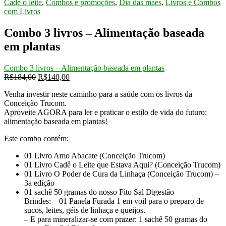
Cadê o leite
,
Combos e promoções
,
Dia das maes
,
Livros e Combos
R$184,00.
R$140,00.
com Livros
Combo 3 livros – Alimentação baseada
em plantas
Combo 3 livros – Alimentação baseada em plantas
Original
Current
R$
184,00
R$
140,00
price
price
Venha investir neste caminho para a saúde com os livros da
was:
is:
Conceição Trucom.
R$184,00.
R$140,00.
Aproveite AGORA para ler e praticar o estilo de vida do futuro:
alimentação baseada em plantas!
Este combo contém:
01 Livro Amo Abacate (Conceição Trucom)
01 Livro Cadê o Leite que Estava Aqui? (Conceição Trucom)
01 Livro O Poder de Cura da Linhaça (Conceição Trucom) –
3a edição
01 sachê 50 gramas do nosso Fito Sal Digestão
Brindes: – 01 Panela Furada 1 em voil para o preparo de
sucos, leites, géis de linhaça e queijos.
– E para mineralizar-se com prazer: 1 sachê 50 gramas do