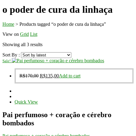
o poder de cura da linhaça
Home
>
Products tagged “o poder de cura da linhaça”
View on
Grid
List
Sorted
Showing all 3 results
by
Sort By :
latest
Sale!
Original
Current
R$
170,00
R$
135,00
Add to cart
price
price
was:
is:
R$170,00.
R$135,00.
Quick View
Pai perfumoso + coração e cérebro
bombados
Pai perfumoso + coração e cérebro bombados