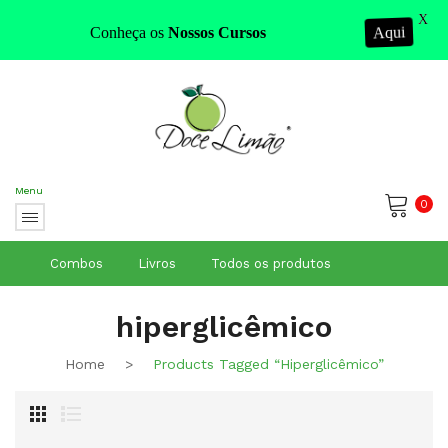
X
Conheça os
Nossos Cursos
Aqui
Menu
0
No products in the cart.
Combos
Livros
Todos os produtos
hiperglicêmico
Home
>
Products Tagged “hiperglicêmico”