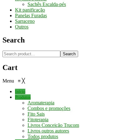
Sachês Escalda-pés
Kit panificação
Panelas Furadas
Sarraceno
Outros
Search
Search
Cart
Menu
≡
╳
Início
Produtos
Aromaterapia
Combos e promoções
Fito Sais
Fitoterapia
Livros Conceição Trucom
Livros outros autores
Todos produtos