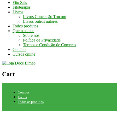
Fito Sais
Fitoterapia
Livros
Livros Conceição Trucom
Livros outros autores
Todos produtos
Quem somos
Sobre nós
Política de Privacidade
Termos e Condição de Compras
Contato
Cursos online
Cart
Combos
Livros
Todos os produtos