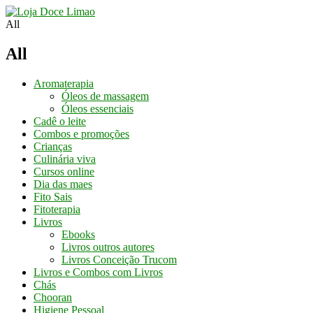
All
All
Aromaterapia
Óleos de massagem
Óleos essenciais
Cadê o leite
Combos e promoções
Crianças
Culinária viva
Cursos online
Dia das maes
Fito Sais
Fitoterapia
Livros
Ebooks
Livros outros autores
Livros Conceição Trucom
Livros e Combos com Livros
Chás
Chooran
Higiene Pessoal