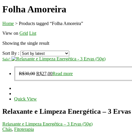
Folha Amoreira
Home
>
Products tagged “Folha Amoreira”
View on
Grid
List
Showing the single result
Sort By :
Sale!
Original
Current
R$
30,00
R$
27,00
Read more
price
price
was:
is:
R$30,00.
R$27,00.
Quick View
Relaxante e Limpeza Energética – 3 Ervas
Relaxante e Limpeza Energética – 3 Ervas (50g)
Chás
,
Fitoterapia