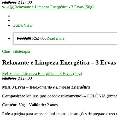
Original
Current
R$
30,00
R$
27,00
price
price
Sale!
was:
is:
R$30,00.
R$27,00.
Quick View
Original
Current
R$
30,00
R$
27,00
Read more
price
price
was:
is:
Chás
,
Fitoterapia
R$30,00.
R$27,00.
Relaxante e Limpeza Energética – 3 Ervas
Relaxante e Limpeza Energética – 3 Ervas (50g)
Original
Current
R$
30,00
R$
27,00
price
price
MIX 3 Ervas
– Relaxamento e Limpeza Energética
was:
is:
R$30,00.
R$27,00.
Composição:
Melissa (ansiedade e relaxamento) – COLÔNIA (limpez
Contém:
50g
Validade:
2 anos
Role a página para acessar a bula com as instruções de preparo e uso 