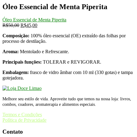
Óleo Essencial de Menta Piperita
Óleo Essencial de Menta Piperita
Original
Current
R$
50,00
R$
45,00
price
price
Composição:
100% óleo essencial (OE) extraído das folhas por
was:
is:
processo de destilação.
R$50,00.
R$45,00.
Aroma:
Mentolado e Refrescante.
Principais funções:
TOLERAR e REVIGORAR.
Embalagem:
frasco de vidro âmbar com 10 ml (330 gotas) e tampa
gotejadora.
Melhore seu estilo de vida. Aproveite tudo que temos na nossa loja: livros,
combos, coadores, aromaterapia e alimentos especiais.
Termos e Condições
Política de Privacidade
Contato