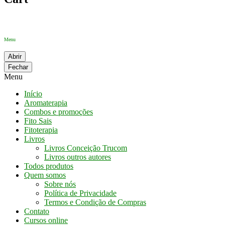
Menu
Abrir
Fechar
Menu
Início
Aromaterapia
Combos e promoções
Fito Sais
Fitoterapia
Livros
Livros Conceição Trucom
Livros outros autores
Todos produtos
Quem somos
Sobre nós
Política de Privacidade
Termos e Condição de Compras
Contato
Cursos online