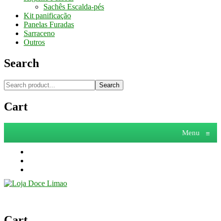
Sachês Escalda-pés
Kit panificação
Panelas Furadas
Sarraceno
Outros
Search
Search
Cart
Menu
≡
Cart