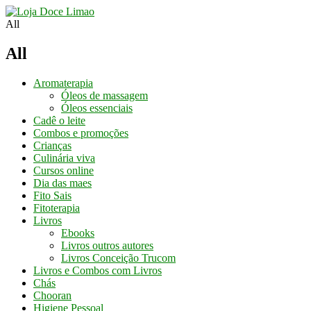
Conheça os
Nossos Cursos
Aqui
All
All
Aromaterapia
Óleos de massagem
Óleos essenciais
Cadê o leite
Combos e promoções
Crianças
Culinária viva
Cursos online
Dia das maes
Fito Sais
Fitoterapia
Livros
Ebooks
Livros outros autores
Livros Conceição Trucom
Livros e Combos com Livros
Chás
Chooran
Higiene Pessoal