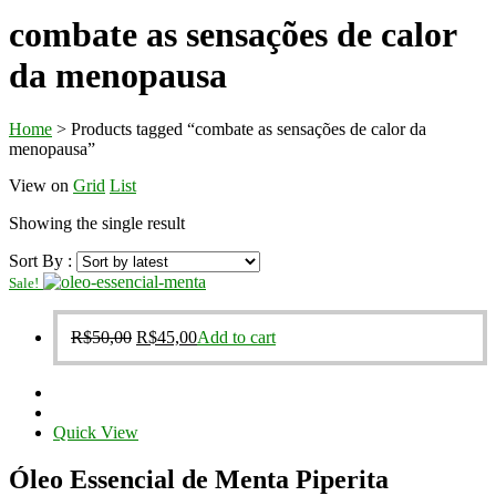
combate as sensações de calor
da menopausa
Home
>
Products tagged “combate as sensações de calor da
menopausa”
View on
Grid
List
Showing the single result
Sort By :
Sale!
Original
Current
R$
50,00
R$
45,00
Add to cart
price
price
was:
is:
R$50,00.
R$45,00.
Quick View
Óleo Essencial de Menta Piperita