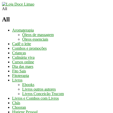
Conheça os
Nossos Cursos
Aqui
All
All
Aromaterapia
Óleos de massagem
Óleos essenciais
Cadê o leite
Combos e promoções
Crianças
Culinária viva
Cursos online
Dia das maes
Fito Sais
Fitoterapia
Livros
Ebooks
Livros outros autores
Livros Conceição Trucom
Livros e Combos com Livros
Chás
Chooran
Higiene Pessoal