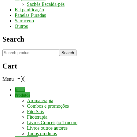
Sachês Escalda-pés
Kit panificação
Panelas Furadas
Sarraceno
Outros
Search
Search
Cart
Menu
≡
╳
Início
Produtos
Aromaterapia
Combos e promoções
Fito Sais
Fitoterapia
Livros Conceição Trucom
Livros outros autores
Todos produtos