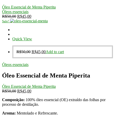
Óleo Essencial de Menta Piperita
Óleos essenciais
Original
Current
R$
50,00
R$
45,00
price
price
Sale!
was:
is:
R$50,00.
R$45,00.
Quick View
Original
Current
R$
50,00
R$
45,00
Add to cart
price
price
was:
is:
Óleos essenciais
R$50,00.
R$45,00.
Óleo Essencial de Menta Piperita
Óleo Essencial de Menta Piperita
Original
Current
R$
50,00
R$
45,00
price
price
Composição:
100% óleo essencial (OE) extraído das folhas por
was:
is:
processo de destilação.
R$50,00.
R$45,00.
Aroma:
Mentolado e Refrescante.