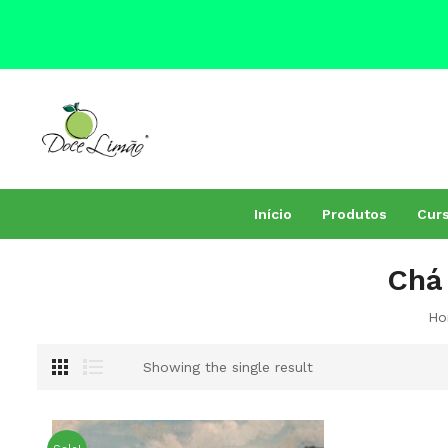
Início
Produtos
Curs
Todos produtos
Livros outros autores
Livros Conceição Trucom
Fitoterapia
Fito Sais
Combos e promoções
Aromaterapia
Chá
Ho
Showing the single result