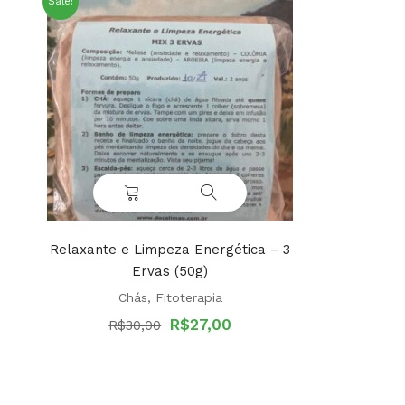
Sale!
Relaxante e Limpeza Energética – 3
Ervas (50g)
Chás
,
Fitoterapia
Original
Current
R$
27,00
R$
30,00
price
price
was:
is:
R$30,00.
R$27,00.