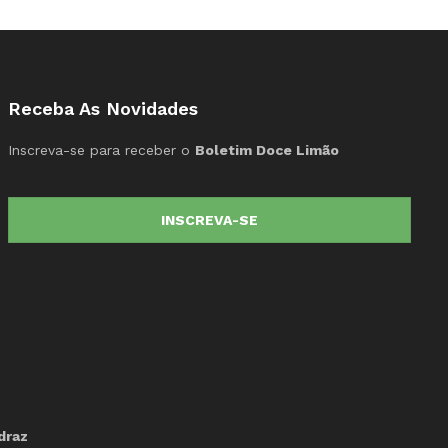
Receba As Novidades
Inscreva-se para receber o
Boletim Doce Limão
INSCREVA-SE
draz