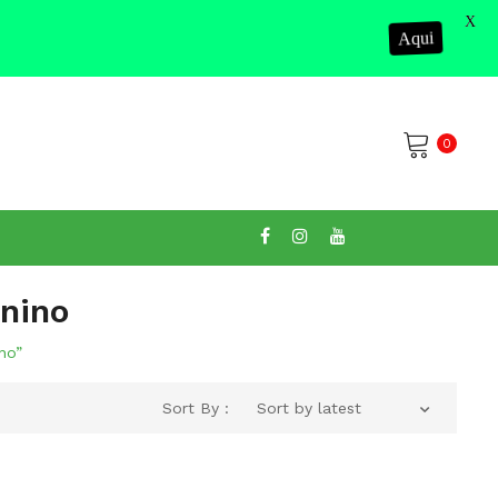
X
Aqui
0
No products in the cart.
nino
no”
Sort By :
Sort by latest