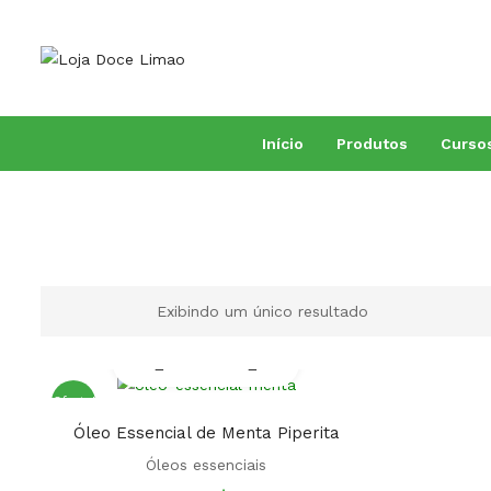
Início
Produtos
Curso
Todos produtos
Livros outros autores
Livros Conceição Trucom
Fitoterapia
Fito Sais
Combos e promoções
Aromaterapia
Exibindo um único resultado
Oferta!
Óleo Essencial de Menta Piperita
Óleos essenciais