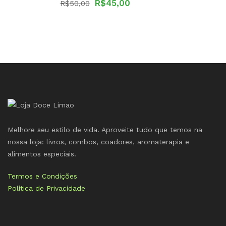
O
O
R$
45,00
R$
50,00
preço
preço
original
atual
era:
é:
R$50,00.
R$45,00.
Melhore seu estilo de vida. Aproveite tudo que temos na
nossa loja: livros, combos, coadores, aromaterapia e
alimentos especiais.
Termos e Condições
Política de Privacidade