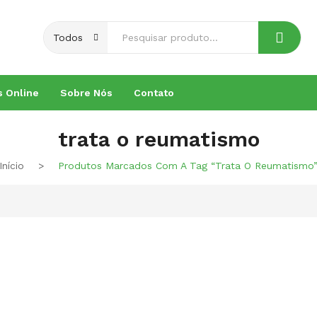
Conheça os
Nossos Cursos
Todos
s Online
Sobre Nós
Contato
trata o reumatismo
Início
>
Produtos Marcados Com A Tag “trata O Reumatismo