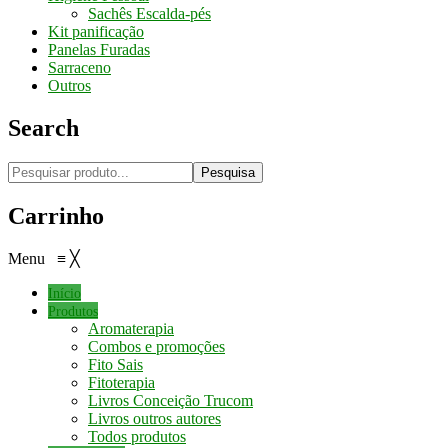
Sachês Escalda-pés
Kit panificação
Panelas Furadas
Sarraceno
Outros
Search
Pesquisa
Carrinho
Menu
≡
╳
Início
Produtos
Aromaterapia
Combos e promoções
Fito Sais
Fitoterapia
Livros Conceição Trucom
Livros outros autores
Todos produtos