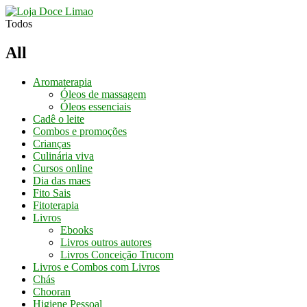
Conheça os
Nossos Cursos
Aqui
Todos
All
Aromaterapia
Óleos de massagem
Óleos essenciais
Cadê o leite
Combos e promoções
Crianças
Culinária viva
Cursos online
Dia das maes
Fito Sais
Fitoterapia
Livros
Ebooks
Livros outros autores
Livros Conceição Trucom
Livros e Combos com Livros
Chás
Chooran
Higiene Pessoal