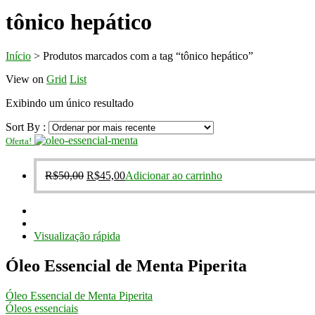
tônico hepático
Início
>
Produtos marcados com a tag “tônico hepático”
View on
Grid
List
Exibindo um único resultado
Sort By :
Oferta!
O
O
R$
50,00
R$
45,00
Adicionar ao carrinho
preço
preço
original
atual
era:
é:
R$50,00.
R$45,00.
Visualização rápida
Óleo Essencial de Menta Piperita
Óleo Essencial de Menta Piperita
Óleos essenciais