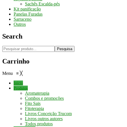
Sachês Escalda-pés
Kit panificação
Panelas Furadas
Sarraceno
Outros
Search
Pesquisa
Carrinho
Menu
≡
╳
Início
Produtos
Aromaterapia
Combos e promoções
Fito Sais
Fitoterapia
Livros Conceição Trucom
Livros outros autores
Todos produtos