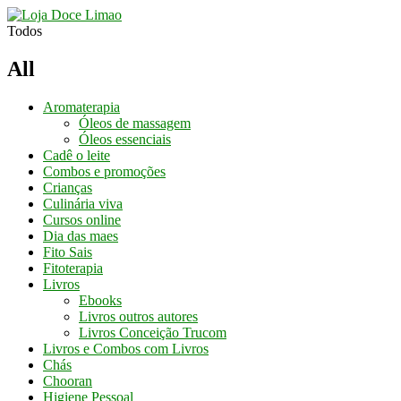
Todos
All
Aromaterapia
Óleos de massagem
Óleos essenciais
Cadê o leite
Combos e promoções
Crianças
Culinária viva
Cursos online
Dia das maes
Fito Sais
Fitoterapia
Livros
Ebooks
Livros outros autores
Livros Conceição Trucom
Livros e Combos com Livros
Chás
Chooran
Higiene Pessoal