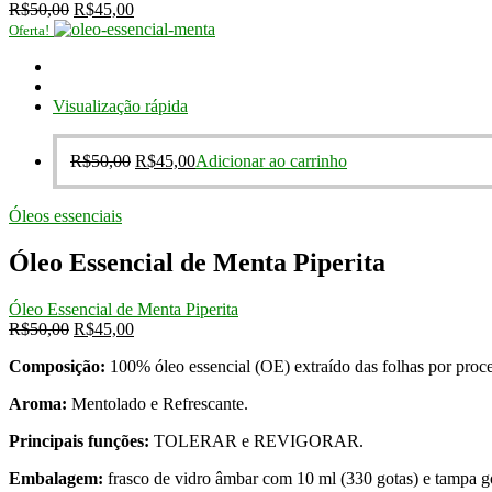
O
O
R$
50,00
R$
45,00
preço
preço
Oferta!
original
atual
era:
é:
R$50,00.
R$45,00.
Visualização rápida
O
O
R$
50,00
R$
45,00
Adicionar ao carrinho
preço
preço
original
atual
Óleos essenciais
era:
é:
R$50,00.
R$45,00.
Óleo Essencial de Menta Piperita
Óleo Essencial de Menta Piperita
O
O
R$
50,00
R$
45,00
preço
preço
Composição:
100% óleo essencial (OE) extraído das folhas por proce
original
atual
era:
é:
Aroma:
Mentolado e Refrescante.
R$50,00.
R$45,00.
Principais funções:
TOLERAR e REVIGORAR.
Embalagem:
frasco de vidro âmbar com 10 ml (330 gotas) e tampa g