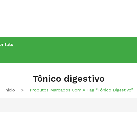
Conheça os
Nossos Cursos
ontato
Tônico digestivo
Início
>
Produtos Marcados Com A Tag “Tônico Digestivo”