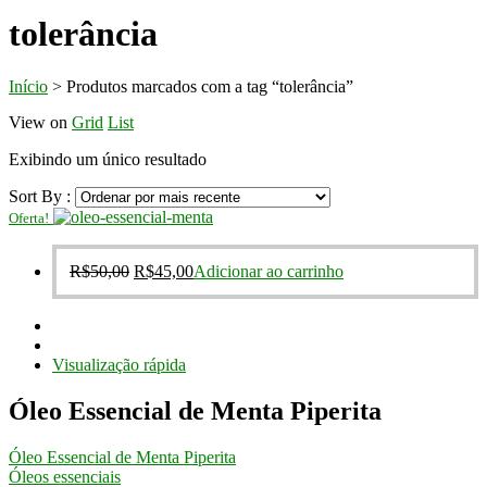
tolerância
Início
>
Produtos marcados com a tag “tolerância”
View on
Grid
List
Exibindo um único resultado
Sort By :
Oferta!
O
O
R$
50,00
R$
45,00
Adicionar ao carrinho
preço
preço
original
atual
era:
é:
R$50,00.
R$45,00.
Visualização rápida
Óleo Essencial de Menta Piperita
Óleo Essencial de Menta Piperita
Óleos essenciais