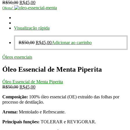
O
O
R$
50,00
R$
45,00
preço
preço
Oferta!
original
atual
era:
é:
R$50,00.
R$45,00.
Visualização rápida
O
O
R$
50,00
R$
45,00
Adicionar ao carrinho
preço
preço
original
atual
Óleos essenciais
era:
é:
R$50,00.
R$45,00.
Óleo Essencial de Menta Piperita
Óleo Essencial de Menta Piperita
O
O
R$
50,00
R$
45,00
preço
preço
Composição:
100% óleo essencial (OE) extraído das folhas por
original
atual
processo de destilação.
era:
é:
R$50,00.
R$45,00.
Aroma:
Mentolado e Refrescante.
Principais funções:
TOLERAR e REVIGORAR.