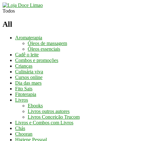
Conheça os
Nossos Cursos
Aqui
Todos
All
Aromaterapia
Óleos de massagem
Óleos essenciais
Cadê o leite
Combos e promoções
Crianças
Culinária viva
Cursos online
Dia das maes
Fito Sais
Fitoterapia
Livros
Ebooks
Livros outros autores
Livros Conceição Trucom
Livros e Combos com Livros
Chás
Chooran
Higiene Pessoal