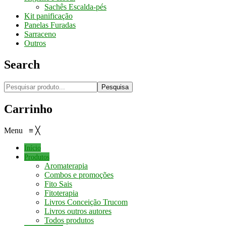
Sachês Escalda-pés
Kit panificação
Panelas Furadas
Sarraceno
Outros
Search
Pesquisa
Carrinho
Menu
≡
╳
Início
Produtos
Aromaterapia
Combos e promoções
Fito Sais
Fitoterapia
Livros Conceição Trucom
Livros outros autores
Todos produtos