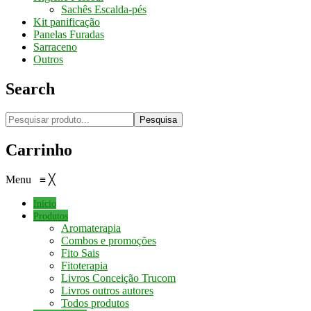
Sachês Escalda-pés
Kit panificação
Panelas Furadas
Sarraceno
Outros
Search
Pesquisa
Carrinho
Menu
≡
╳
Início
Produtos
Aromaterapia
Combos e promoções
Fito Sais
Fitoterapia
Livros Conceição Trucom
Livros outros autores
Todos produtos