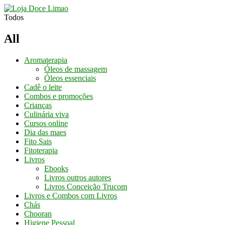
Conheça os
Nossos Cursos
Aqui
Todos
All
Aromaterapia
Óleos de massagem
Óleos essenciais
Cadê o leite
Combos e promoções
Crianças
Culinária viva
Cursos online
Dia das maes
Fito Sais
Fitoterapia
Livros
Ebooks
Livros outros autores
Livros Conceição Trucom
Livros e Combos com Livros
Chás
Chooran
Higiene Pessoal