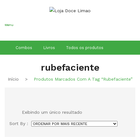
Conheça os
Nossos Cursos
Aqui
Menu
Combos
Livros
Todos os produtos
rubefaciente
Início
>
Produtos Marcados Com A Tag “rubefaciente”
Exibindo um único resultado
Sort By :