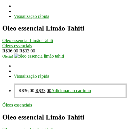
original
atual
era:
é:
R$36,00.
R$33,00.
Visualização rápida
Óleo essencial Limão Tahiti
Óleo essencial Limão Tahiti
Óleos essenciais
O
O
R$
36,00
R$
33,00
preço
preço
Oferta!
original
atual
era:
é:
R$36,00.
R$33,00.
Visualização rápida
O
O
R$
36,00
R$
33,00
Adicionar ao carrinho
preço
preço
original
atual
Óleos essenciais
era:
é:
R$36,00.
R$33,00.
Óleo essencial Limão Tahiti