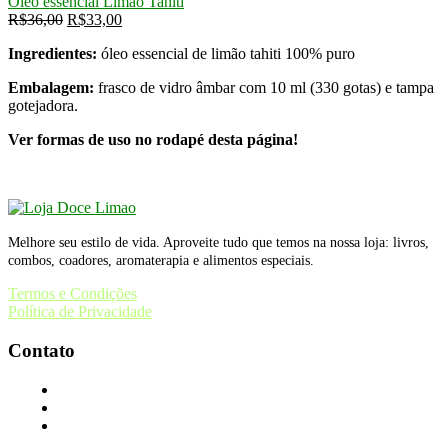
Óleo essencial Limão Tahiti
O
O
R$
36,00
R$
33,00
preço
preço
Ingredientes:
óleo essencial de limão tahiti 100% puro
original
atual
era:
é:
Embalagem:
frasco de vidro âmbar com 10 ml (330 gotas) e tampa
R$36,00.
R$33,00.
gotejadora.
Ver formas de uso no rodapé desta página!
Melhore seu estilo de vida. Aproveite tudo que temos na nossa loja: livros,
combos, coadores, aromaterapia e alimentos especiais.
Termos e Condições
Política de Privacidade
Contato