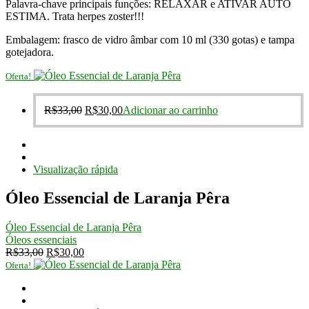
Palavra-chave principais funções: RELAXAR e ATIVAR AUTO
ESTIMA. Trata herpes zoster!!!
Embalagem: frasco de vidro âmbar com 10 ml (330 gotas) e tampa
gotejadora.
Oferta!
O
O
R$
33,00
R$
30,00
Adicionar ao carrinho
preço
preço
original
atual
era:
é:
R$33,00.
R$30,00.
Visualização rápida
Óleo Essencial de Laranja Pêra
Óleo Essencial de Laranja Pêra
Óleos essenciais
O
O
R$
33,00
R$
30,00
preço
preço
Oferta!
original
atual
era:
é:
R$33,00.
R$30,00.