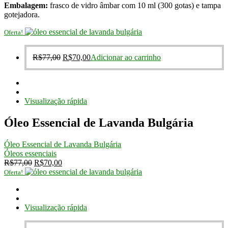
Embalagem:
frasco de vidro âmbar com 10 ml (300 gotas) e tampa
gotejadora.
Oferta!
O
O
R$
77,00
R$
70,00
Adicionar ao carrinho
preço
preço
original
atual
era:
é:
R$77,00.
R$70,00.
Visualização rápida
Óleo Essencial de Lavanda Bulgária
Óleo Essencial de Lavanda Bulgária
Óleos essenciais
O
O
R$
77,00
R$
70,00
preço
preço
Oferta!
original
atual
era:
é:
R$77,00.
R$70,00.
Visualização rápida