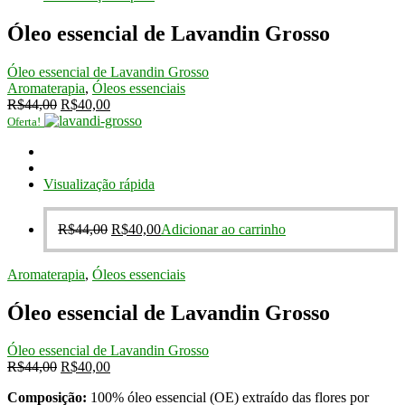
Óleo essencial de Lavandin Grosso
Óleo essencial de Lavandin Grosso
Aromaterapia
,
Óleos essenciais
O
O
R$
44,00
R$
40,00
preço
preço
Oferta!
original
atual
era:
é:
R$44,00.
R$40,00.
Visualização rápida
O
O
R$
44,00
R$
40,00
Adicionar ao carrinho
preço
preço
original
atual
Aromaterapia
,
Óleos essenciais
era:
é:
R$44,00.
R$40,00.
Óleo essencial de Lavandin Grosso
Óleo essencial de Lavandin Grosso
O
O
R$
44,00
R$
40,00
preço
preço
Composição:
100% óleo essencial (OE) extraído das flores por
original
atual