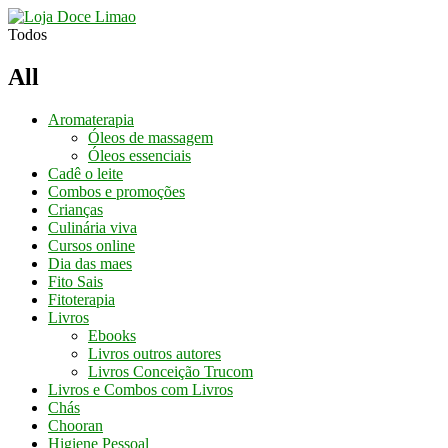
Conheça os
Nossos Cursos
Aqui
Todos
All
Aromaterapia
Óleos de massagem
Óleos essenciais
Cadê o leite
Combos e promoções
Crianças
Culinária viva
Cursos online
Dia das maes
Fito Sais
Fitoterapia
Livros
Ebooks
Livros outros autores
Livros Conceição Trucom
Livros e Combos com Livros
Chás
Chooran
Higiene Pessoal