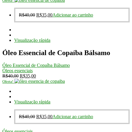
Oferta!
O
O
R$
40,00
R$
35,00
Adicionar ao carrinho
preço
preço
original
atual
era:
é:
R$40,00.
R$35,00.
Visualização rápida
Óleo Essencial de Copaíba Bálsamo
Óleo Essencial de Copaíba Bálsamo
Óleos essenciais
O
O
R$
40,00
R$
35,00
preço
preço
Oferta!
original
atual
era:
é:
R$40,00.
R$35,00.
Visualização rápida
O
O
R$
40,00
R$
35,00
Adicionar ao carrinho
preço
preço
original
atual
Óleos essenciais