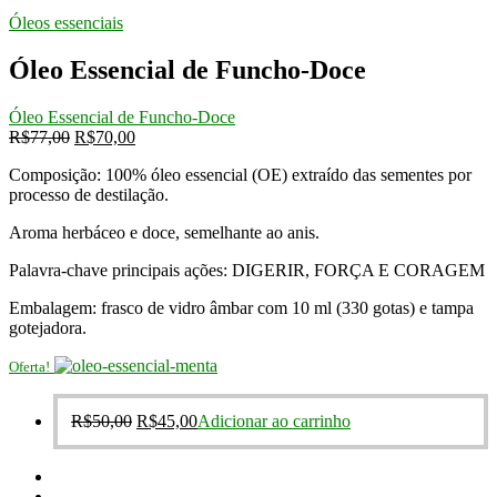
original
atual
Óleos essenciais
era:
é:
R$77,00.
R$70,00.
Óleo Essencial de Funcho-Doce
Óleo Essencial de Funcho-Doce
O
O
R$
77,00
R$
70,00
preço
preço
Composição: 100% óleo essencial (OE) extraído das sementes por
original
atual
processo de destilação.
era:
é:
R$77,00.
R$70,00.
Aroma herbáceo e doce, semelhante ao anis.
Palavra-chave principais ações: DIGERIR, FORÇA E CORAGEM
Embalagem: frasco de vidro âmbar com 10 ml (330 gotas) e tampa
gotejadora.
Oferta!
O
O
R$
50,00
R$
45,00
Adicionar ao carrinho
preço
preço
original
atual
era:
é: