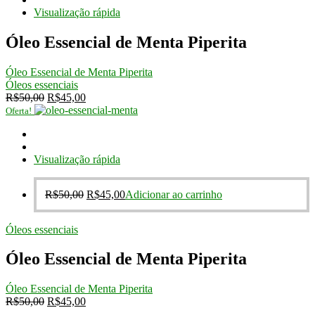
R$50,00.
R$45,00.
Visualização rápida
Óleo Essencial de Menta Piperita
Óleo Essencial de Menta Piperita
Óleos essenciais
O
O
R$
50,00
R$
45,00
preço
preço
Oferta!
original
atual
era:
é:
R$50,00.
R$45,00.
Visualização rápida
O
O
R$
50,00
R$
45,00
Adicionar ao carrinho
preço
preço
original
atual
Óleos essenciais
era:
é:
R$50,00.
R$45,00.
Óleo Essencial de Menta Piperita
Óleo Essencial de Menta Piperita
O
O
R$
50,00
R$
45,00
preço
preço