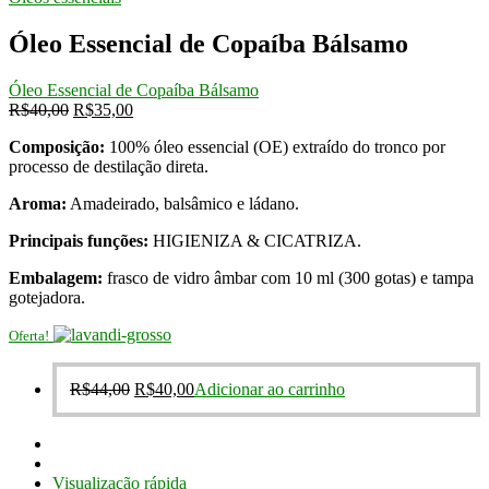
era:
é:
R$40,00.
R$35,00.
Óleo Essencial de Copaíba Bálsamo
Óleo Essencial de Copaíba Bálsamo
O
O
R$
40,00
R$
35,00
preço
preço
Composição:
100% óleo essencial (OE) extraído do tronco por
original
atual
processo de destilação direta.
era:
é:
R$40,00.
R$35,00.
Aroma:
Amadeirado, balsâmico e ládano.
Principais funções:
HIGIENIZA & CICATRIZA.
Embalagem:
frasco de vidro âmbar com 10 ml (300 gotas) e tampa
gotejadora.
Oferta!
O
O
R$
44,00
R$
40,00
Adicionar ao carrinho
preço
preço
original
atual
era:
é:
R$44,00.
R$40,00.
Visualização rápida