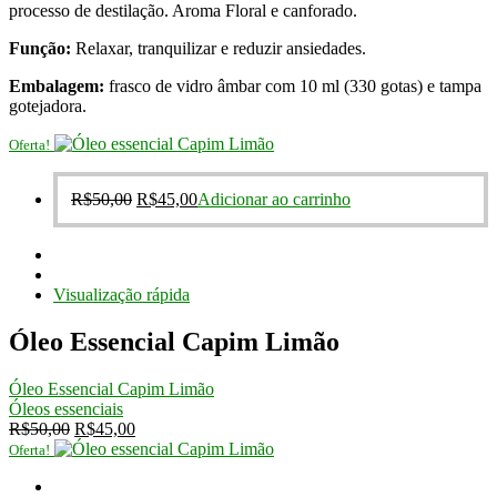
processo de destilação. Aroma Floral e canforado.
era:
é:
R$44,00.
R$40,00.
Função:
Relaxar, tranquilizar e reduzir ansiedades.
Embalagem:
frasco de vidro âmbar com 10 ml (330 gotas) e tampa
gotejadora.
Oferta!
O
O
R$
50,00
R$
45,00
Adicionar ao carrinho
preço
preço
original
atual
era:
é:
R$50,00.
R$45,00.
Visualização rápida
Óleo Essencial Capim Limão
Óleo Essencial Capim Limão
Óleos essenciais
O
O
R$
50,00
R$
45,00
preço
preço
Oferta!
original
atual
era:
é: