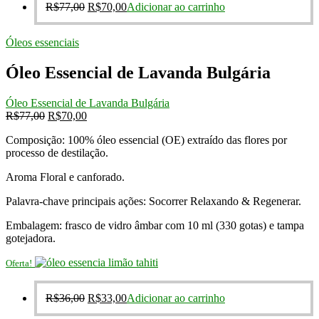
O
O
R$
77,00
R$
70,00
Adicionar ao carrinho
preço
preço
original
atual
Óleos essenciais
era:
é:
R$77,00.
R$70,00.
Óleo Essencial de Lavanda Bulgária
Óleo Essencial de Lavanda Bulgária
O
O
R$
77,00
R$
70,00
preço
preço
Composição: 100% óleo essencial (OE) extraído das flores por
original
atual
processo de destilação.
era:
é:
R$77,00.
R$70,00.
Aroma Floral e canforado.
Palavra-chave principais ações: Socorrer Relaxando & Regenerar.
Embalagem: frasco de vidro âmbar com 10 ml (330 gotas) e tampa
gotejadora.
Oferta!
O
O
R$
36,00
R$
33,00
Adicionar ao carrinho
preço
preço