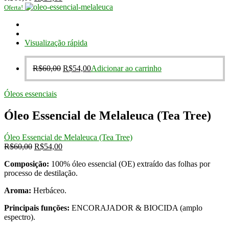
preço
preço
Oferta!
original
atual
era:
é:
R$60,00.
R$54,00.
Visualização rápida
O
O
R$
60,00
R$
54,00
Adicionar ao carrinho
preço
preço
original
atual
Óleos essenciais
era:
é:
R$60,00.
R$54,00.
Óleo Essencial de Melaleuca (Tea Tree)
Óleo Essencial de Melaleuca (Tea Tree)
O
O
R$
60,00
R$
54,00
preço
preço
Composição:
100% óleo essencial (OE) extraído das folhas por
original
atual
processo de destilação.
era:
é:
R$60,00.
R$54,00.
Aroma:
Herbáceo.
Principais funções:
ENCORAJADOR & BIOCIDA (amplo
espectro).