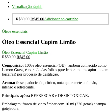
R$50,00.
R$45,00.
Visualização rápida
O
O
R$
50,00
R$
45,00
Adicionar ao carrinho
preço
preço
original
atual
Óleos essenciais
era:
é:
R$50,00.
R$45,00.
Óleo Essencial Capim Limão
Óleo Essencial Capim Limão
O
O
R$
50,00
R$
45,00
preço
preço
Composição:
100% óleo essencial (OE), também conhecido como
original
atual
Lemon Grass, é extraído das folhas (que lembram um capim alto em
era:
é:
toiceiras) por processo de destilação.
R$50,00.
R$45,00.
Aroma:
fresco, adocicado, cítrico, nota que remete ao limão,
intenso e refrescante.
Principais ações:
REFRESCAR e DESINTOXICAR.
Embalagem: frasco de vidro âmbar com 10 ml (330 gotas) e tampa
gotejadora.