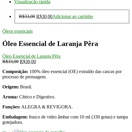
Visualização rápida
O
O
R$
33,00
R$
30,00
Adicionar ao carrinho
preço
preço
original
atual
Óleos essenciais
era:
é:
R$33,00.
R$30,00.
Óleo Essencial de Laranja Pêra
Óleo Essencial de Laranja Pêra
O
O
R$
33,00
R$
30,00
preço
preço
Composição:
100% óleo essencial (OE) extraído das cascas por
original
atual
processo de prensagem.
era:
é:
R$33,00.
R$30,00.
Origem:
Brasil.
Aroma:
Cítrico e Digestivo.
Funções:
ALEGRA & REVIGORA.
Embalagem:
frasco de vidro âmbar com 10 ml (330 gotas) e tampa
gotejadora.