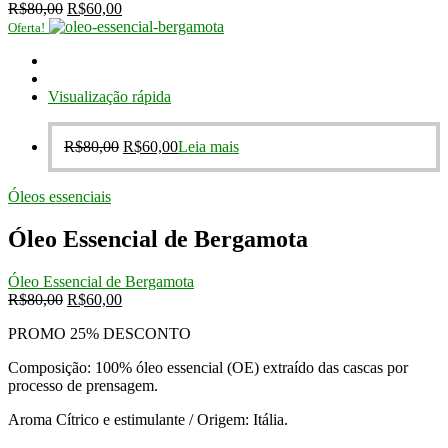
O
O
R$
80,00
R$
60,00
preço
preço
Oferta!
original
atual
era:
é:
R$80,00.
R$60,00.
Visualização rápida
O
O
R$
80,00
R$
60,00
Leia mais
preço
preço
original
atual
Óleos essenciais
era:
é:
R$80,00.
R$60,00.
Óleo Essencial de Bergamota
Óleo Essencial de Bergamota
O
O
R$
80,00
R$
60,00
preço
preço
PROMO 25% DESCONTO
original
atual
era:
é:
Composição: 100% óleo essencial (OE) extraído das cascas por
R$80,00.
R$60,00.
processo de prensagem.
Aroma Cítrico e estimulante / Origem: Itália.