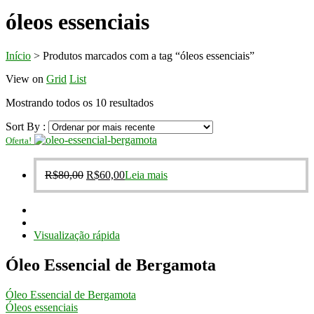
óleos essenciais
Início
>
Produtos marcados com a tag “óleos essenciais”
View on
Grid
List
Classificado
Mostrando todos os 10 resultados
por
Sort By :
mais
recente
Oferta!
O
O
R$
80,00
R$
60,00
Leia mais
preço
preço
original
atual
era:
é:
R$80,00.
R$60,00.
Visualização rápida
Óleo Essencial de Bergamota
Óleo Essencial de Bergamota
Óleos essenciais