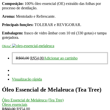
Composição:
100% óleo essencial (OE) extraído das folhas por
original
atual
processo de destilação.
era:
é:
R$50,00.
R$45,00.
Aroma:
Mentolado e Refrescante.
Principais funções:
TOLERAR e REVIGORAR.
Embalagem:
frasco de vidro âmbar com 10 ml (330 gotas) e tampa
gotejadora.
Oferta!
O
O
R$
60,00
R$
54,00
Adicionar ao carrinho
preço
preço
original
atual
era:
é:
R$60,00.
R$54,00.
Visualização rápida
Óleo Essencial de Melaleuca (Tea Tree)
Óleo Essencial de Melaleuca (Tea Tree)
Óleos essenciais
O
O
R$
60,00
R$
54,00