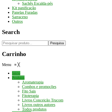
Sachês Escalda-pés
Kit panificação
Panelas Furadas
Sarraceno
Outros
Search
Pesquisa
Carrinho
Menu
≡
╳
Início
Produtos
Aromaterapia
Combos e promoções
Fito Sais
Fitoterapia
Livros Conceição Trucom
Livros outros autores
Todos produtos