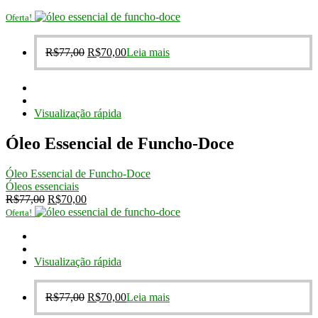
Oferta!
O
O
R$
77,00
R$
70,00
Leia mais
preço
preço
original
atual
era:
é:
R$77,00.
R$70,00.
Visualização rápida
Óleo Essencial de Funcho-Doce
Óleo Essencial de Funcho-Doce
Óleos essenciais
O
O
R$
77,00
R$
70,00
preço
preço
Oferta!
original
atual
era:
é:
R$77,00.
R$70,00.
Visualização rápida
O
O
R$
77,00
R$
70,00
Leia mais
preço
preço