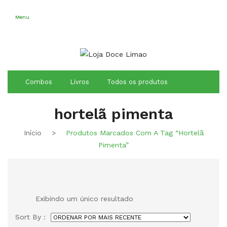
Conheça os
Nossos Cursos
Aqui
Menu
Combos
Livros
Todos os produtos
hortelã pimenta
Início
>
Produtos Marcados Com A Tag “hortelã
Pimenta”
Exibindo um único resultado
Sort By :