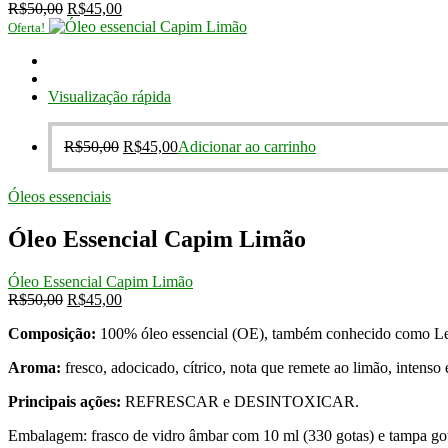
O
O
R$
50,00
R$
45,00
preço
preço
Oferta!
original
atual
era:
é:
R$50,00.
R$45,00.
Visualização rápida
O
O
R$
50,00
R$
45,00
Adicionar ao carrinho
preço
preço
original
atual
Óleos essenciais
era:
é:
R$50,00.
R$45,00.
Óleo Essencial Capim Limão
Óleo Essencial Capim Limão
O
O
R$
50,00
R$
45,00
preço
preço
Composição:
100% óleo essencial (OE), também conhecido como Lemon
original
atual
era:
é:
Aroma:
fresco, adocicado, cítrico, nota que remete ao limão, intenso 
R$50,00.
R$45,00.
Principais ações:
REFRESCAR e DESINTOXICAR.
Embalagem: frasco de vidro âmbar com 10 ml (330 gotas) e tampa got