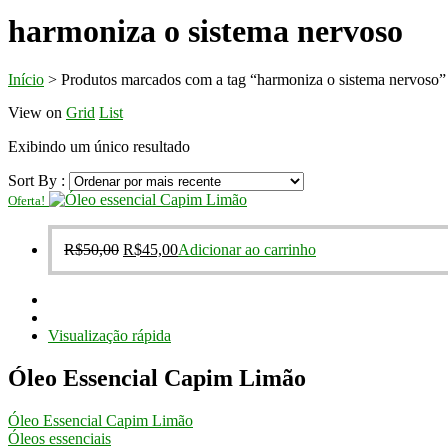
harmoniza o sistema nervoso
Início
>
Produtos marcados com a tag “harmoniza o sistema nervoso”
View on
Grid
List
Exibindo um único resultado
Sort By :
Oferta!
O
O
R$
50,00
R$
45,00
Adicionar ao carrinho
preço
preço
original
atual
era:
é:
R$50,00.
R$45,00.
Visualização rápida
Óleo Essencial Capim Limão
Óleo Essencial Capim Limão
Óleos essenciais