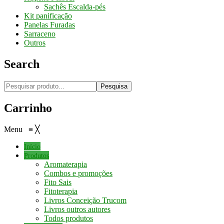
Sachês Escalda-pés
Kit panificação
Panelas Furadas
Sarraceno
Outros
Search
Pesquisa
Carrinho
Menu
≡
╳
Início
Produtos
Aromaterapia
Combos e promoções
Fito Sais
Fitoterapia
Livros Conceição Trucom
Livros outros autores
Todos produtos