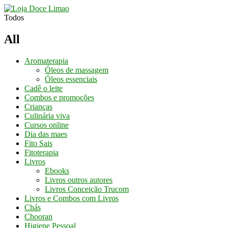
Todos
All
Aromaterapia
Óleos de massagem
Óleos essenciais
Cadê o leite
Combos e promoções
Crianças
Culinária viva
Cursos online
Dia das maes
Fito Sais
Fitoterapia
Livros
Ebooks
Livros outros autores
Livros Conceição Trucom
Livros e Combos com Livros
Chás
Chooran
Higiene Pessoal