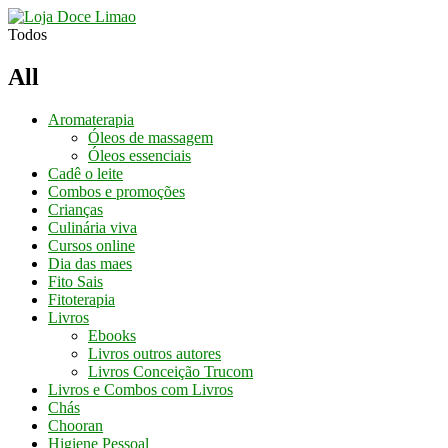
Conheça os
Nossos Cursos
Aqui
Todos
All
Aromaterapia
Óleos de massagem
Óleos essenciais
Cadê o leite
Combos e promoções
Crianças
Culinária viva
Cursos online
Dia das maes
Fito Sais
Fitoterapia
Livros
Ebooks
Livros outros autores
Livros Conceição Trucom
Livros e Combos com Livros
Chás
Chooran
Higiene Pessoal