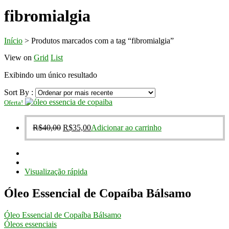
fibromialgia
Início
>
Produtos marcados com a tag “fibromialgia”
View on
Grid
List
Exibindo um único resultado
Sort By :
Oferta!
O
O
R$
40,00
R$
35,00
Adicionar ao carrinho
preço
preço
original
atual
era:
é:
R$40,00.
R$35,00.
Visualização rápida
Óleo Essencial de Copaíba Bálsamo
Óleo Essencial de Copaíba Bálsamo
Óleos essenciais