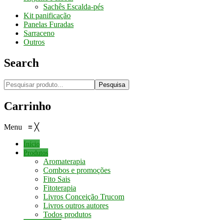
Sachês Escalda-pés
Kit panificação
Panelas Furadas
Sarraceno
Outros
Search
Pesquisa
Carrinho
Menu
≡
╳
Início
Produtos
Aromaterapia
Combos e promoções
Fito Sais
Fitoterapia
Livros Conceição Trucom
Livros outros autores
Todos produtos