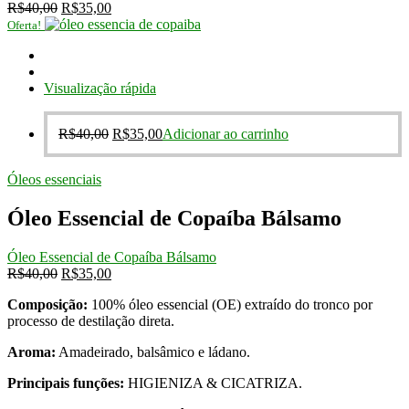
O
O
R$
40,00
R$
35,00
preço
preço
Oferta!
original
atual
era:
é:
R$40,00.
R$35,00.
Visualização rápida
O
O
R$
40,00
R$
35,00
Adicionar ao carrinho
preço
preço
original
atual
Óleos essenciais
era:
é:
R$40,00.
R$35,00.
Óleo Essencial de Copaíba Bálsamo
Óleo Essencial de Copaíba Bálsamo
O
O
R$
40,00
R$
35,00
preço
preço
Composição:
100% óleo essencial (OE) extraído do tronco por
original
atual
processo de destilação direta.
era:
é:
R$40,00.
R$35,00.
Aroma:
Amadeirado, balsâmico e ládano.
Principais funções:
HIGIENIZA & CICATRIZA.