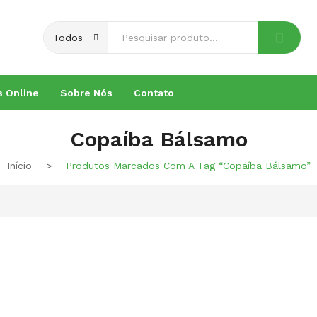
Conheça os
Nossos Cursos
Todos
s Online
Sobre Nós
Contato
Copaíba Bálsamo
Início
>
Produtos Marcados Com A Tag “Copaíba Bálsamo”