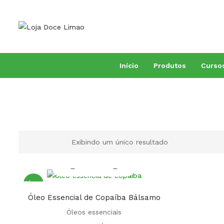
Início
Produtos
Curso
Todos produtos
Livros outros autores
Livros Conceição Trucom
Fitoterapia
Fito Sais
Combos e promoções
Aromaterapia
Exibindo um único resultado
Oferta!
Óleo Essencial de Copaíba Bálsamo
Óleos essenciais