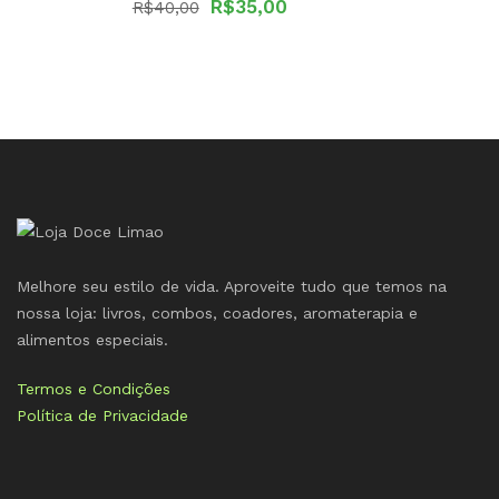
O
O
R$
35,00
R$
40,00
preço
preço
original
atual
era:
é:
R$40,00.
R$35,00.
Melhore seu estilo de vida. Aproveite tudo que temos na
nossa loja: livros, combos, coadores, aromaterapia e
alimentos especiais.
Termos e Condições
Política de Privacidade