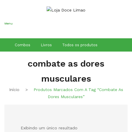
Conheça os
Nossos Cursos
Aqui
Menu
Combos
Livros
Todos os produtos
combate as dores
musculares
Início
>
Produtos Marcados Com A Tag “combate As
Dores Musculares”
Exibindo um único resultado