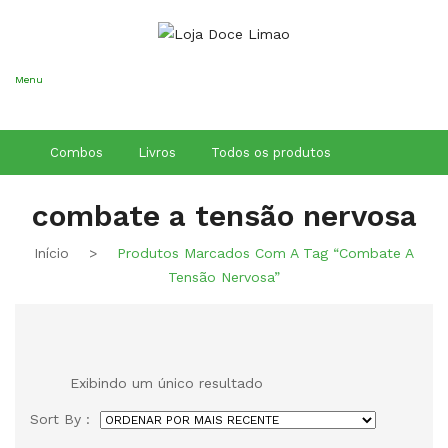
Conheça os
Nossos Cursos
Aqui
Menu
Combos
Livros
Todos os produtos
combate a tensão nervosa
Início
>
Produtos Marcados Com A Tag “combate A
Tensão Nervosa”
Exibindo um único resultado
Sort By :