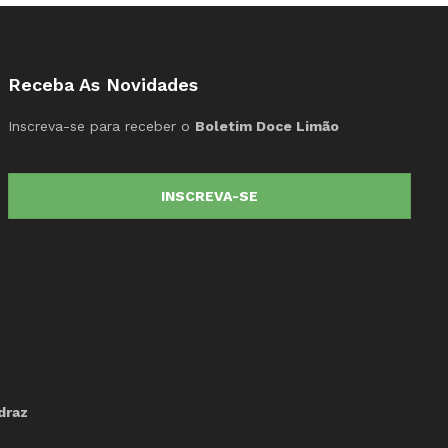
Receba As Novidades
Inscreva-se para receber o
Boletim Doce Limão
INSCREVA-SE
draz