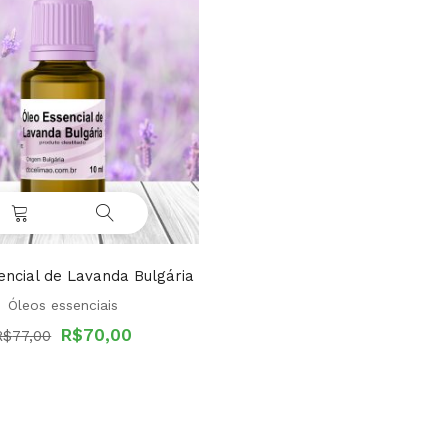
encial de Lavanda Bulgária
Óleos essenciais
O
O
R$
70,00
R$
77,00
preço
preço
original
atual
era:
é:
R$77,00.
R$70,00.