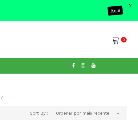
X
Aqui
0
No products in the cart.
o”
Sort By :
Ordenar por mais recente