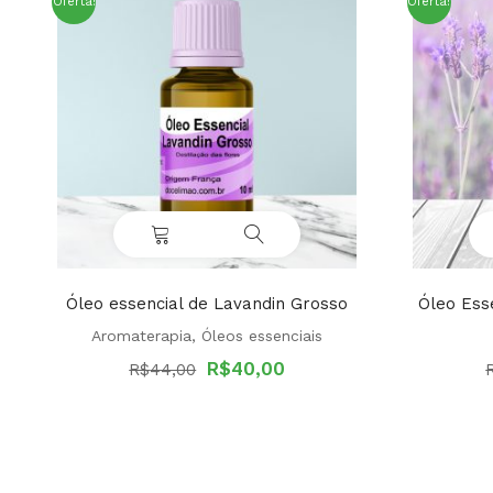
Oferta!
Oferta!
Óleo essencial de Lavandin Grosso
Óleo Ess
Aromaterapia
,
Óleos essenciais
O
O
R$
40,00
R$
44,00
preço
preço
original
atual
era:
é:
R$44,00.
R$40,00.