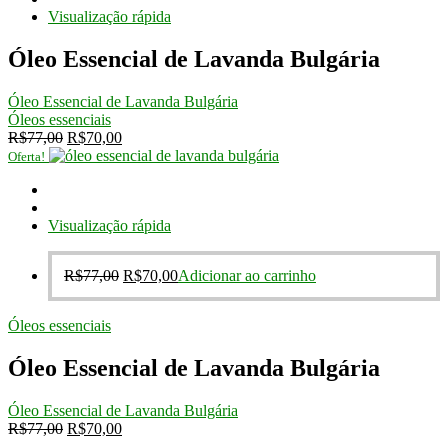
R$77,00.
R$70,00.
Visualização rápida
Óleo Essencial de Lavanda Bulgária
Óleo Essencial de Lavanda Bulgária
Óleos essenciais
O
O
R$
77,00
R$
70,00
preço
preço
Oferta!
original
atual
era:
é:
R$77,00.
R$70,00.
Visualização rápida
O
O
R$
77,00
R$
70,00
Adicionar ao carrinho
preço
preço
original
atual
Óleos essenciais
era:
é:
R$77,00.
R$70,00.
Óleo Essencial de Lavanda Bulgária
Óleo Essencial de Lavanda Bulgária
O
O
R$
77,00
R$
70,00
preço
preço