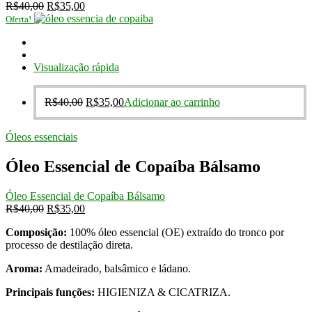
O
O
R$
40,00
R$
35,00
preço
preço
Oferta!
original
atual
era:
é:
R$40,00.
R$35,00.
Visualização rápida
O
O
R$
40,00
R$
35,00
Adicionar ao carrinho
preço
preço
original
atual
Óleos essenciais
era:
é:
R$40,00.
R$35,00.
Óleo Essencial de Copaíba Bálsamo
Óleo Essencial de Copaíba Bálsamo
O
O
R$
40,00
R$
35,00
preço
preço
Composição:
100% óleo essencial (OE) extraído do tronco por
original
atual
processo de destilação direta.
era:
é:
R$40,00.
R$35,00.
Aroma:
Amadeirado, balsâmico e ládano.
Principais funções:
HIGIENIZA & CICATRIZA.