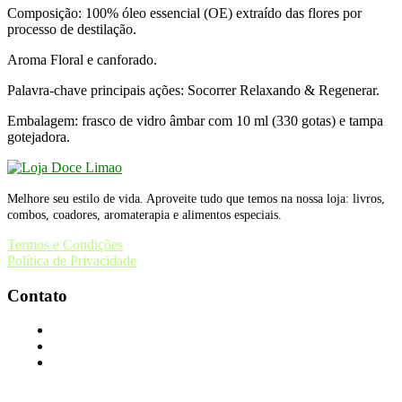
Composição: 100% óleo essencial (OE) extraído das flores por
original
atual
processo de destilação.
era:
é:
R$77,00.
R$70,00.
Aroma Floral e canforado.
Palavra-chave principais ações: Socorrer Relaxando & Regenerar.
Embalagem: frasco de vidro âmbar com 10 ml (330 gotas) e tampa
gotejadora.
Melhore seu estilo de vida. Aproveite tudo que temos na nossa loja: livros,
combos, coadores, aromaterapia e alimentos especiais.
Termos e Condições
Política de Privacidade
Contato