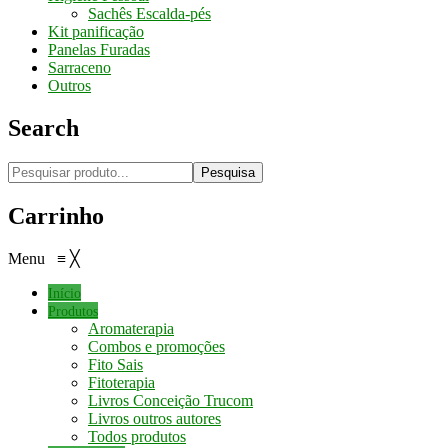
Sachês Escalda-pés
Kit panificação
Panelas Furadas
Sarraceno
Outros
Search
Pesquisa
Carrinho
Menu
≡
╳
Início
Produtos
Aromaterapia
Combos e promoções
Fito Sais
Fitoterapia
Livros Conceição Trucom
Livros outros autores
Todos produtos