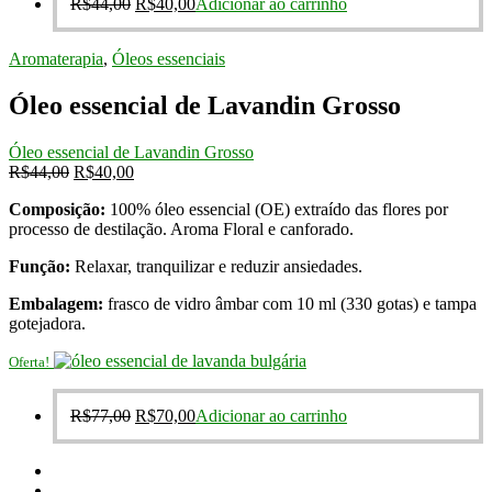
O
O
R$
44,00
R$
40,00
Adicionar ao carrinho
preço
preço
original
atual
Aromaterapia
,
Óleos essenciais
era:
é:
R$44,00.
R$40,00.
Óleo essencial de Lavandin Grosso
Óleo essencial de Lavandin Grosso
O
O
R$
44,00
R$
40,00
preço
preço
Composição:
100% óleo essencial (OE) extraído das flores por
original
atual
processo de destilação. Aroma Floral e canforado.
era:
é:
R$44,00.
R$40,00.
Função:
Relaxar, tranquilizar e reduzir ansiedades.
Embalagem:
frasco de vidro âmbar com 10 ml (330 gotas) e tampa
gotejadora.
Oferta!
O
O
R$
77,00
R$
70,00
Adicionar ao carrinho
preço
preço
original
atual
era:
é: