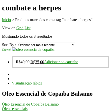
combate a herpes
Início
>
Produtos marcados com a tag “combate a herpes”
View on
Grid
List
Classificado
Mostrando todos os 3 resultados
por
Sort By :
mais
recente
Oferta!
O
O
R$
40,00
R$
35,00
Adicionar ao carrinho
preço
preço
original
atual
era:
é:
R$40,00.
R$35,00.
Visualização rápida
Óleo Essencial de Copaíba Bálsamo
Óleo Essencial de Copaíba Bálsamo
Óleos essenciais