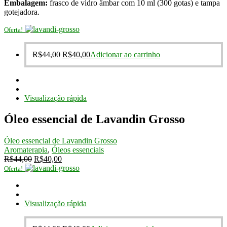
Embalagem:
frasco de vidro âmbar com 10 ml (300 gotas) e tampa
gotejadora.
Oferta!
O
O
R$
44,00
R$
40,00
Adicionar ao carrinho
preço
preço
original
atual
era:
é:
R$44,00.
R$40,00.
Visualização rápida
Óleo essencial de Lavandin Grosso
Óleo essencial de Lavandin Grosso
Aromaterapia
,
Óleos essenciais
O
O
R$
44,00
R$
40,00
preço
preço
Oferta!
original
atual
era:
é:
R$44,00.
R$40,00.
Visualização rápida