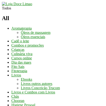
Conheça os
Nossos Cursos
Aqui
Todos
All
Aromaterapia
Óleos de massagem
Óleos essenciais
Cadê o leite
Combos e promoções
Crianças
Culinária viva
Cursos online
Dia das maes
Fito Sais
Fitoterapia
Livros
Ebooks
Livros outros autores
Livros Conceição Trucom
Livros e Combos com Livros
Chás
Chooran
Higiene Pessoal