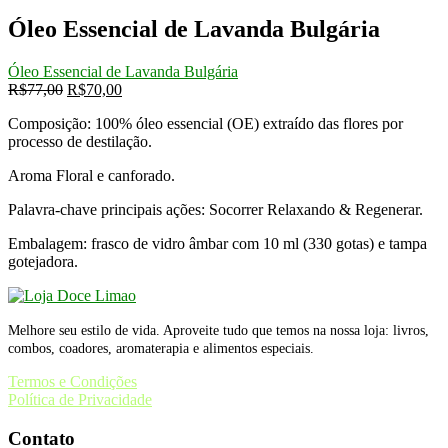
R$77,00.
R$70,00.
Óleo Essencial de Lavanda Bulgária
Óleo Essencial de Lavanda Bulgária
O
O
R$
77,00
R$
70,00
preço
preço
Composição: 100% óleo essencial (OE) extraído das flores por
original
atual
processo de destilação.
era:
é:
R$77,00.
R$70,00.
Aroma Floral e canforado.
Palavra-chave principais ações: Socorrer Relaxando & Regenerar.
Embalagem: frasco de vidro âmbar com 10 ml (330 gotas) e tampa
gotejadora.
Melhore seu estilo de vida. Aproveite tudo que temos na nossa loja: livros,
combos, coadores, aromaterapia e alimentos especiais.
Termos e Condições
Política de Privacidade
Contato