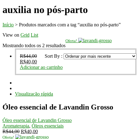
auxilia no pós-parto
Início
>
Produtos marcados com a tag “auxilia no pós-parto”
View on
Grid
List
Oferta!
Classificado
Mostrando todos os 2 resultados
por
R$
44,00
Sort By :
mais
O
O
R$
40,00
recente
preço
preço
Adicionar ao carrinho
original
atual
era:
é:
R$44,00.
R$40,00.
Visualização rápida
Óleo essencial de Lavandin Grosso
Óleo essencial de Lavandin Grosso
Aromaterapia
,
Óleos essenciais
O
O
R$
44,00
R$
40,00
preço
preço
Oferta!