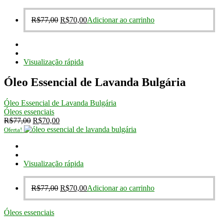
O
O
R$
77,00
R$
70,00
Adicionar ao carrinho
preço
preço
original
atual
era:
é:
R$77,00.
R$70,00.
Visualização rápida
Óleo Essencial de Lavanda Bulgária
Óleo Essencial de Lavanda Bulgária
Óleos essenciais
O
O
R$
77,00
R$
70,00
preço
preço
Oferta!
original
atual
era:
é:
R$77,00.
R$70,00.
Visualização rápida
O
O
R$
77,00
R$
70,00
Adicionar ao carrinho
preço
preço
original
atual
Óleos essenciais
era:
é: