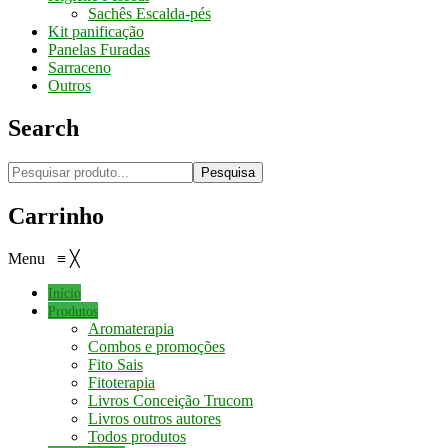
Sachês Escalda-pés
Kit panificação
Panelas Furadas
Sarraceno
Outros
Search
Pesquisa
Carrinho
Menu
≡
╳
Início
Produtos
Aromaterapia
Combos e promoções
Fito Sais
Fitoterapia
Livros Conceição Trucom
Livros outros autores
Todos produtos