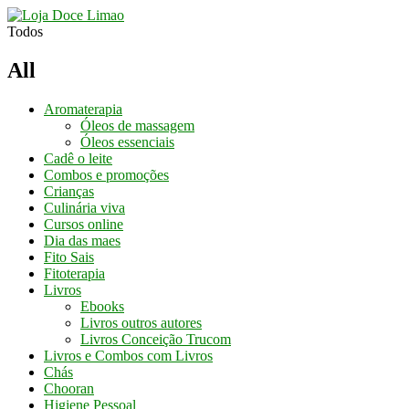
Conheça os
Nossos Cursos
Aqui
Todos
All
Aromaterapia
Óleos de massagem
Óleos essenciais
Cadê o leite
Combos e promoções
Crianças
Culinária viva
Cursos online
Dia das maes
Fito Sais
Fitoterapia
Livros
Ebooks
Livros outros autores
Livros Conceição Trucom
Livros e Combos com Livros
Chás
Chooran
Higiene Pessoal