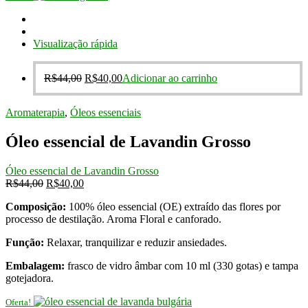
original
atual
era:
é:
R$44,00.
R$40,00.
Visualização rápida
O
O
R$
44,00
R$
40,00
Adicionar ao carrinho
preço
preço
original
atual
Aromaterapia
,
Óleos essenciais
era:
é:
R$44,00.
R$40,00.
Óleo essencial de Lavandin Grosso
Óleo essencial de Lavandin Grosso
O
O
R$
44,00
R$
40,00
preço
preço
Composição:
100% óleo essencial (OE) extraído das flores por
original
atual
processo de destilação. Aroma Floral e canforado.
era:
é:
R$44,00.
R$40,00.
Função:
Relaxar, tranquilizar e reduzir ansiedades.
Embalagem:
frasco de vidro âmbar com 10 ml (330 gotas) e tampa
gotejadora.
Oferta!